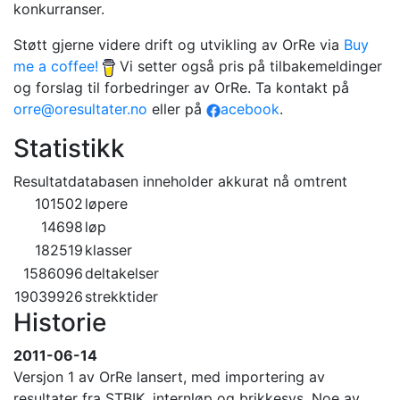
konkurranser.
Støtt gjerne videre drift og utvikling av OrRe via
Buy
me a coffee!
Vi setter også pris på tilbakemeldinger
og forslag til forbedringer av OrRe. Ta kontakt på
orre@oresultater.no
eller på
acebook
.
Statistikk
Resultatdatabasen inneholder akkurat nå omtrent
101502
løpere
14698
løp
182519
klasser
1586096
deltakelser
19039926
strekktider
Historie
2011-06-14
Versjon 1 av OrRe lansert, med importering av
resultater fra STBIK, internløp og brikkesys. Noe av