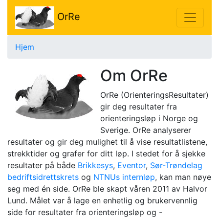
OrRe
Hjem
Om OrRe
OrRe (OrienteringsResultater)
gir deg resultater fra
orienteringsløp i Norge og
Sverige. OrRe analyserer
resultater og gir deg mulighet til å vise resultatlistene,
strekktider og grafer for ditt løp. I stedet for å sjekke
resultater på både
Brikkesys
,
Eventor
,
Sør-Trøndelag
bedriftsidrettskrets
og
NTNUs internløp
, kan man nøye
seg med én side. OrRe ble skapt våren 2011 av Halvor
Lund. Målet var å lage en enhetlig og brukervennlig
side for resultater fra orienteringsløp og -