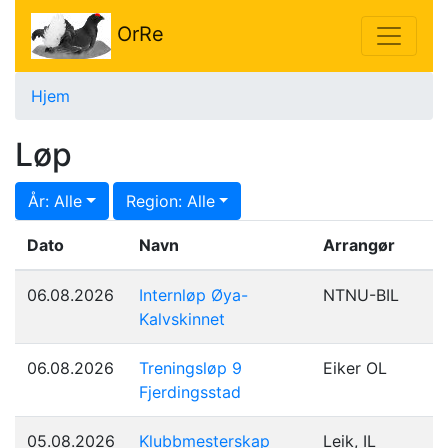
OrRe
Hjem
Løp
År:
Alle
Region:
Alle
Dato
Navn
Arrangør
06.08.2026
Internløp Øya-
NTNU-BIL
Kalvskinnet
06.08.2026
Treningsløp 9
Eiker OL
Fjerdingsstad
05.08.2026
Klubbmesterskap
Leik, IL