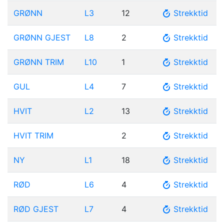
GRØNN
L3
12
Strekktid
GRØNN GJEST
L8
2
Strekktid
GRØNN TRIM
L10
1
Strekktid
GUL
L4
7
Strekktid
HVIT
L2
13
Strekktid
HVIT TRIM
2
Strekktid
NY
L1
18
Strekktid
RØD
L6
4
Strekktid
RØD GJEST
L7
4
Strekktid