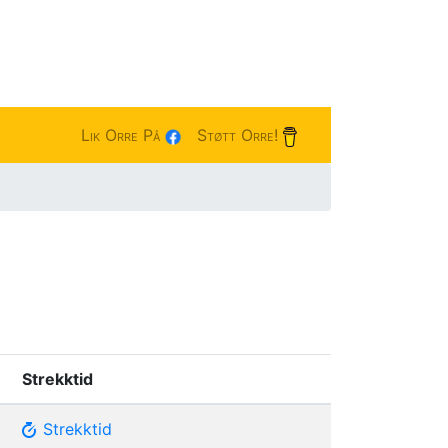
Lik Orre På
Støtt Orre!
Strekktid
Strekktid