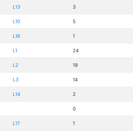
L13
3
L10
5
L16
1
L1
24
L2
19
L3
14
L14
2
0
L17
1