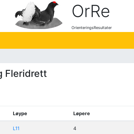
OrRe
OrienteringsResultater
Fleridrett
Løype
Løpere
L11
4